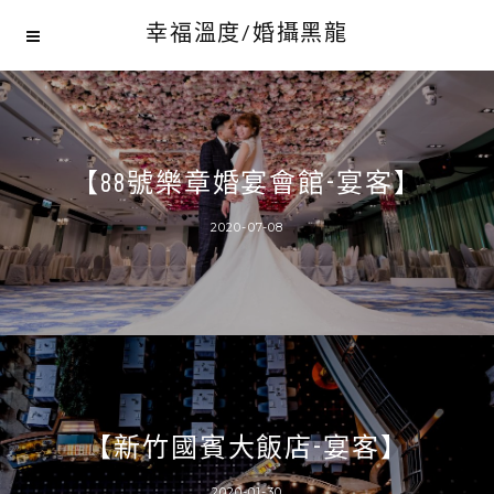
幸福溫度/婚攝黑龍
【88號樂章婚宴會館-宴客】
2020-07-08
【新竹國賓大飯店-宴客】
2020-01-30