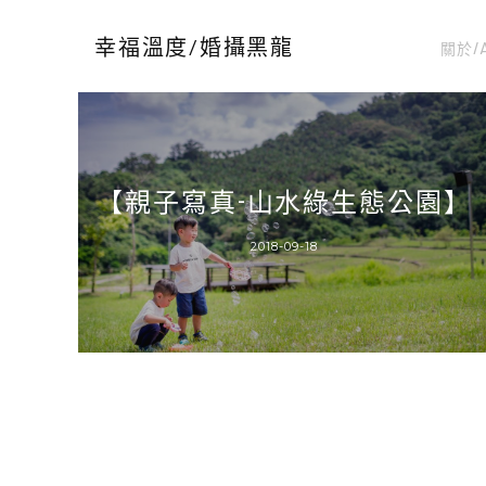
關於/
幸福溫度/婚攝黑龍
【親子寫真-山水綠生態公園】
2018-09-18