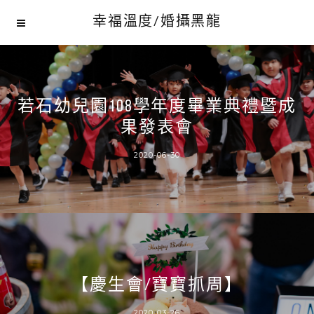
幸福溫度/婚攝黑龍
若石幼兒園108學年度畢業典禮暨成
果發表會
2020-06-30
【慶生會/寶寶抓周】
2020-03-26