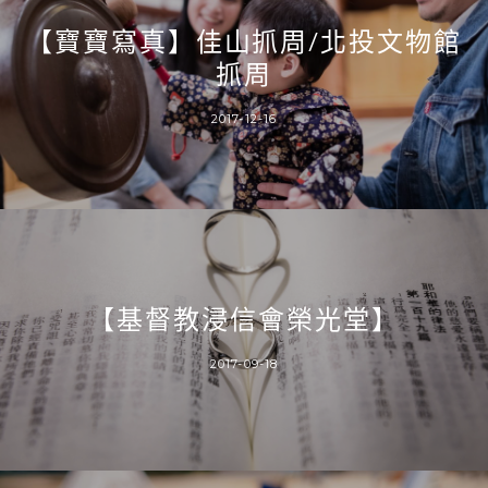
【寶寶寫真】佳山抓周/北投文物館
抓周
2017-12-16
【基督教浸信會榮光堂】
2017-09-18