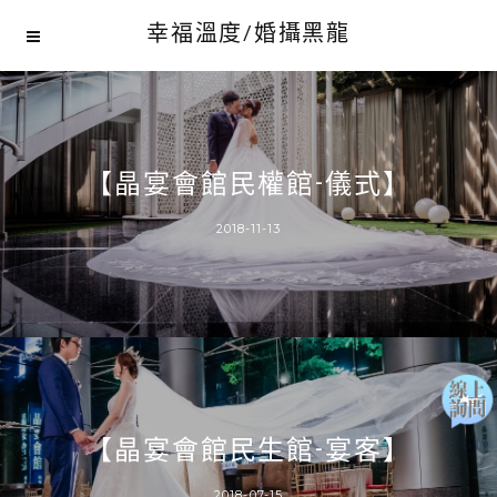
幸福溫度/婚攝黑龍
【晶宴會館民權館-儀式】
2018-11-13
【晶宴會館民生館-宴客】
2018-07-15