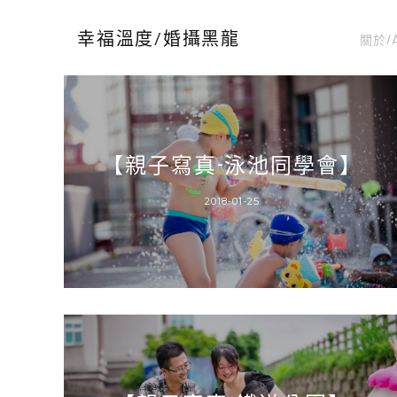
關於/
幸福溫度/婚攝黑龍
【親子寫真-泳池同學會】
2018-01-25