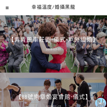
幸福溫度/婚攝黑龍
【青青風車莊園-儀式-戶外證婚】
2019-03-01
【88號樂章婚宴會館-儀式】
2019-02-03