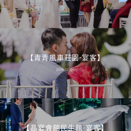
【青青風車莊園-宴客】
2018-12-04
【晶宴會館民生館-宴客】