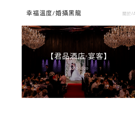
關於/
幸福溫度/婚攝黑龍
【君品酒店-宴客】
2020-11-20