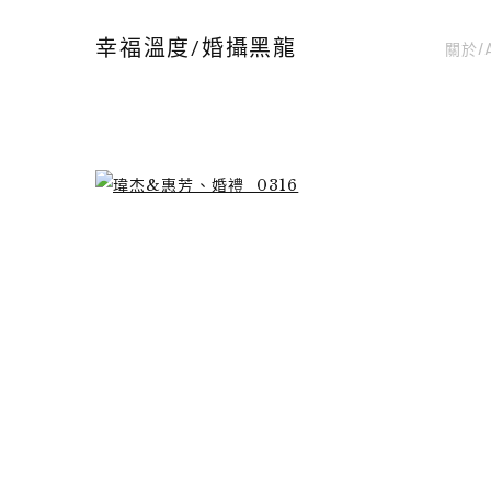
關於/
幸福溫度/婚攝黑龍