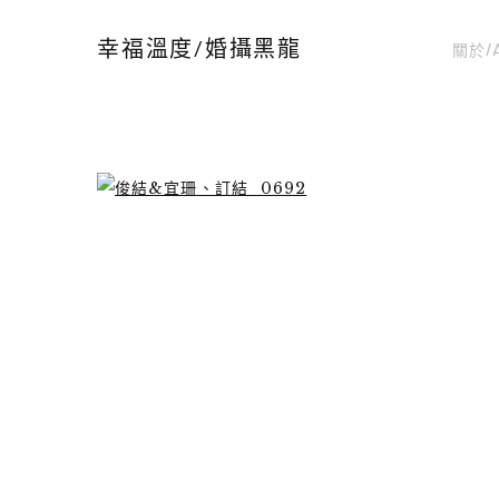
關於/
幸福溫度/婚攝黑龍