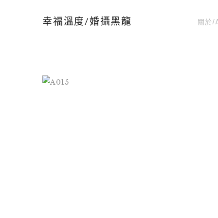
關於/
幸福溫度/婚攝黑龍